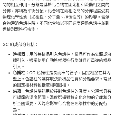
間的相互作用。分離是基於化合物在固定相和流動相之間的
分佈，亦稱為平衡分配。化合物在兩相之間的分佈程度受其
物理化學性質（如極性、分子量、揮發性等）的影響。當混
合物通過色譜柱時，不同化合物以不同速度通過色譜柱並到
達檢測器進行檢測。
GC 組成部分包括：
進樣器
：用於將樣品引入色譜柱。樣品可作為氣體或液
體引入，通常使用自動進樣器進行準確且可重複的樣品
引入。
色譜柱
：GC 色譜柱是長而窄的管子，固定相塗在其內
壁上。色譜柱的選擇取決於樣品性質和分離要求。常見
的固定相材料包括液相和固相。
烘箱
：色譜柱烘箱用於控制色譜柱的溫度。它通常具有
可調節的溫度範圍。溫度選擇對特定化合物的分離和分
析至關重要，因為它影響化合物在色譜柱中的分配行
為。