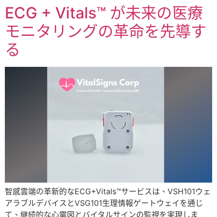
ECG + Vitals™ が未来の医療
モニタリングの革命を先導す
る
智感雲端の革新的なECG+Vitals™サービスは、VSH101ウェ
アラブルデバイスとVSG101生理情報ゲートウェイを通じ
て、継続的な心電図とバイタルサインの監視を実現しま